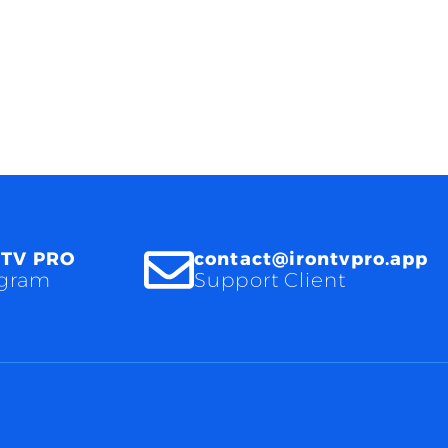
 TV PRO
contact@irontvpro.app
egram
Support Client