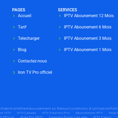
PAGES
SERVICES
Accueil
IPTV Abounement 12 Mois
Tarif
IPTV Abounement 6 Mois
Telecharger
IPTV Abounement 3 Mois
Blog
IPTV Abounement 1 Mois
Contactez-nous
Iron TV Pro officiel
nfidentialité
Remboursement et Retour
Conditions d'utilisation
Poli
nt IPTV
IPTV Canada
IPTV Smarters Pro
Abonnement IPTV
Smart
V Officiel
Atlas Pro ONTV
Smarters Player Lite app
IPTV France