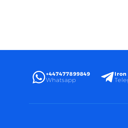
+447477899849
Iron
Whatsapp
Tel