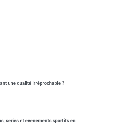
yant une qualité irréprochable ?
ms
,
séries
et
événements sportifs en