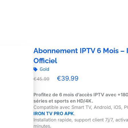
Abonnement IPTV 6 Mois –
Officiel
Gold
Original
Current
€
39.99
€
45.99
price
price
was:
is:
Profitez de 6 mois d’accès IPTV avec +180
€45.99.
€39.99.
séries et sports en HD/4K.
Compatible avec Smart TV, Android, iOS, P
IRON TV PRO APK
.
Installation rapide, support client 7j/7, acti
minutes.