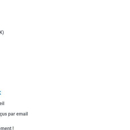
K)
K
eil
eçus par email
ément !