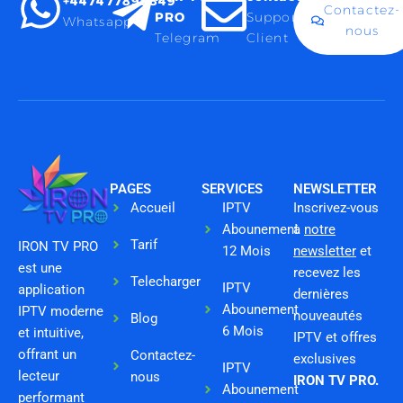
+447477899849
Contactez-
PRO
Support
Whatsapp
nous
Telegram
Client
PAGES
SERVICES
NEWSLETTER
Accueil
IPTV
Inscrivez-vous
Abounement
à
notre
Tarif
IRON TV PRO
12 Mois
newsletter
et
est une
recevez les
Telecharger
IPTV
application
dernières
Abounement
IPTV moderne
nouveautés
Blog
6 Mois
et intuitive,
IPTV et offres
offrant un
Contactez-
exclusives
IPTV
lecteur
nous
IRON TV PRO.
Abounement
performant