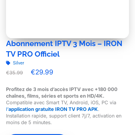
Abonnement IPTV 3 Mois – IRON
TV PRO Officiel
Silver
Original
Current
€
29.99
€
35.99
price
price
was:
is:
Profitez de 3 mois d’accès IPTV avec +180 000
€35.99.
€29.99.
chaînes, films, séries et sports en HD/4K.
Compatible avec Smart TV, Android, iOS, PC via
l’
application gratuite IRON TV PRO APK
.
Installation rapide, support client 7j/7, activation en
moins de 5 minutes.