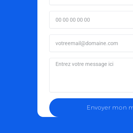
votre
tel
votre
email
Message
Envoyer mon 