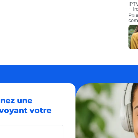
IPTV
– Ir
Pour
comp
enez une
voyant votre