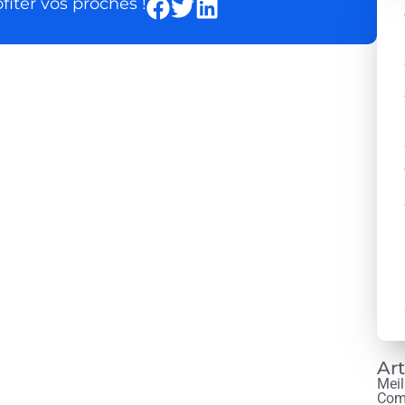
iter vos proches !
Art
Meil
Com