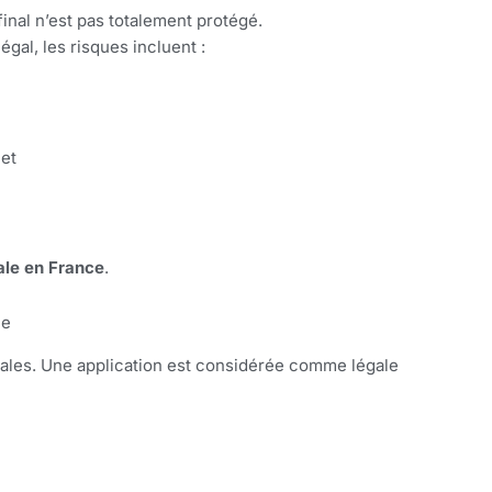
final n’est pas totalement protégé.
égal, les risques incluent :
et
ale en France
.
le
égales. Une application est considérée comme légale