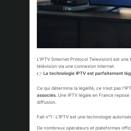
L’IPTV (Internet Protocol Television) est une
télévision via une connexion Internet.
👉
La technologie IPTV est parfaitement lé
Ce qui détermine la légalité, ce n’est pas l’
associés
. Une IPTV légale en France repose s
diffusion.
Fait n°1 : L’IPTV est une technologie autorisé
De nombreux opérateurs et plateformes officie